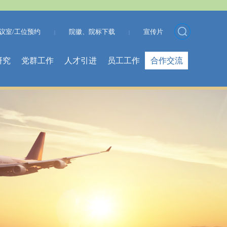
议室/工位预约
院徽、院标下载
宣传片
|
|
研究
党群工作
人才引进
员工工作
合作交流