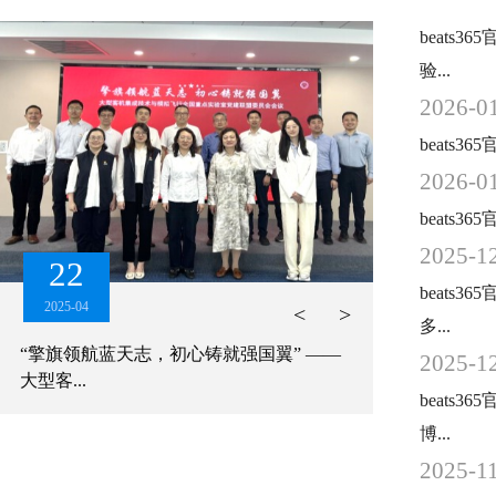
beats
验...
2026-0
beats
2026-0
beats
2025-1
22
beats
2025-04
<
>
多...
“擎旗领航蓝天志，初心铸就强国翼” ——
2025-1
大型客...
beats
博...
2025-1